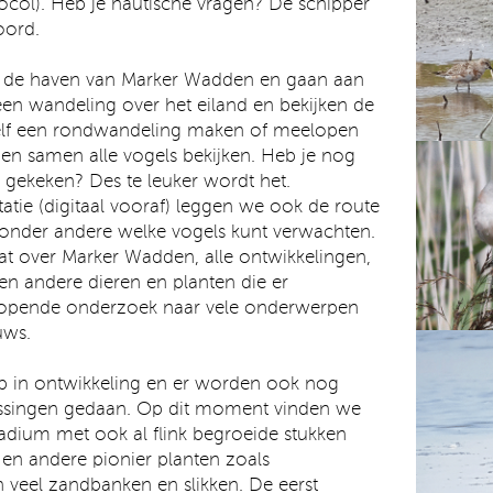
col). Heb je nautische vragen? De schipper
oord.
 de haven van Marker Wadden en gaan aan
en wandeling over het eiland en bekijken de
zelf een rondwandeling maken of meelopen
en samen alle vogels bekijken. Heb je nog
s gekeken? Des te leuker wordt het.
tatie (digitaal vooraf) leggen we ook de route
 onder andere welke vogels kunt verwachten.
at over Marker Wadden, alle ontwikkelingen,
en andere dieren en planten die er
lopende onderzoek naar vele onderwerpen
uws.
op in ontwikkeling en er worden ook nog
ssingen gedaan. Op dit moment vinden we
tadium met ook al flink begroeide stukken
e en andere pionier planten zoals
 veel zandbanken en slikken. De eerst