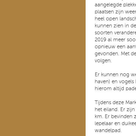
aangelegde plekke
plaatsen zijn wee
heel open landsch
kunnen zien in de
soorten verander
2019 al meer soo
opnieuw een aant
gevonden. Met de 
volgen.
Er kunnen nog we
haven) en vogels
hierom altijd pad
Tijdens deze Mar
het eiland. Er zi
km. Er bevinden z
lepelaar en duike
wandelpad.