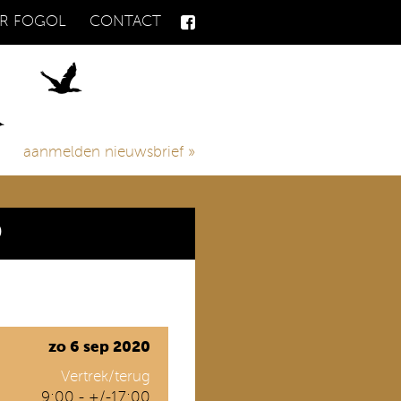
R FOGOL
CONTACT
aanmelden nieuwsbrief
»
D
zo 6 sep 2020
Vertrek/terug
9:00 - +/-17:00