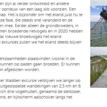
n zijn al verder ontwikkeld en andere
r opnieuw van een laag slib voorzien. Een
ap. Het is bijzonder om het eiland juist nu te
ze fase, die steeds snel veranderd en de
en mee. Eerder alleen de grondbroeders, in
rten broedende rietvogels en in 2020 hebben
al nieuwe broedvogels het eiland
excursies zullen we het eiland steeds blijven
rkzaamheden plaatsvinden (vooral in de
 kunnen op paden gaan broeden. Er kunnen
en afgesloten worden.
ker Wadden excursie verblijven we langer op
jn uitgestippelde wandelingen van 2,5 km en 6
ich drie vogelhutten, genaamd de steltloper,
end, en kijkscherm aalscholver langs het