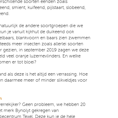
rschillende soorten eenden zoals
eend, smient, kuifeend, pijlstaart, slobeend,
eend.
natuurlijk de andere soortgroepen die we
un je vanuit kijkhut de duikeend ook
kelbaars, blankvoorn en baars zien zwemmen
Steeds meer insecten zoals allerlei soorten
er gezien, in september 2019 zagen we deze
d veel oranje luzernevlinders. En welke
omen er tot bloei?
nd als deze is het altijd een verrassing. Hoe
en daarmee meer of minder slikveldjes voor
n
 verrekijker? Geen probleem, we hebben 20
het merk Bynolyt gekregen van
tiecentrum Texel
. Deze kun je de hele