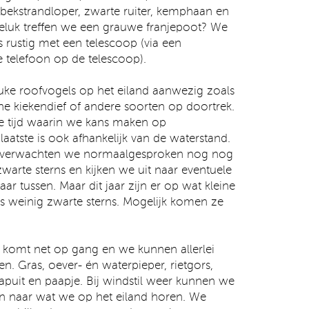
bekstrandloper, zwarte ruiter, kemphaan en
geluk treffen we een grauwe franjepoot? We
s rustig met een telescoop (via een
 telefoon op de telescoop).
euke roofvogels op het eiland aanwezig zoals
ine kiekendief of andere soorten op doortrek.
te tijd waarin we kans maken op
laatste is ook afhankelijk van de waterstand.
 verwachten we normaalgesproken nog nog
warte sterns en kijken we uit naar eventuele
aar tussen. Maar dit jaar zijn er op wat kleine
s weinig zwarte sterns. Mogelijk komen ze
 komt net op gang en we kunnen allerlei
n. Gras, oever- én waterpieper, rietgors,
tapuit en paapje. Bij windstil weer kunnen we
en naar wat we op het eiland horen. We