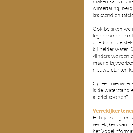
maken kans op ve
wintertaling, berg
krakeend en tafel
Ook bekijken we 
tegenkomen. Zo k
driedoornige ste
bij helder water. 
vlinders worden 
maand bijvoorbeel
nieuwe planten k
Op een nieuw eila
is de waterstand 
allerlei soorten?
Verrekijker lene
Heb je zelf geen
verrekijkers van 
het
Vogelinforma