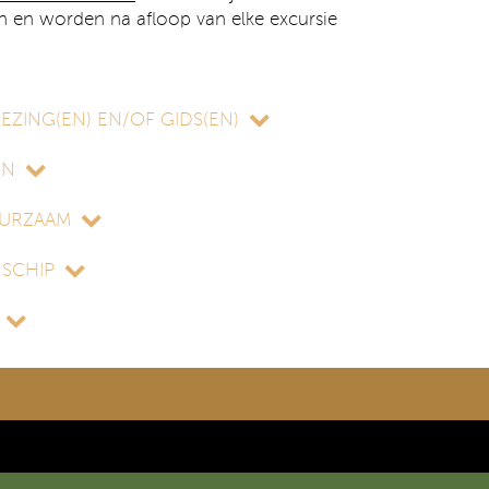
n en worden na afloop van elke excursie
EZING(EN) EN/OF GIDS(EN)
EN
UURZAAM
 SCHIP