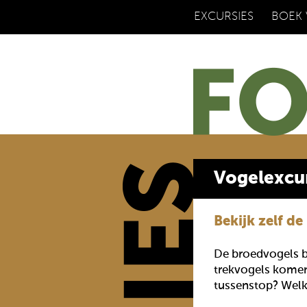
EXCURSIES
BOEK
Vogelexcu
Bekijk zelf d
De broedvogels be
trekvogels komen 
tussenstop? Welk