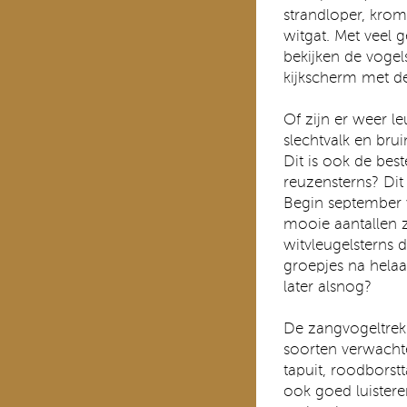
strandloper, krom
witgat. Met veel 
bekijken de vogel
kijkscherm met de
Of zijn er weer l
slechtvalk en bru
Dit is ook de bes
reuzensterns? Dit 
Begin september
mooie aantallen z
witvleugelsterns d
groepjes na helaa
later alsnog?
De zangvogeltrek
soorten verwachte
tapuit, roodborst
ook goed luister