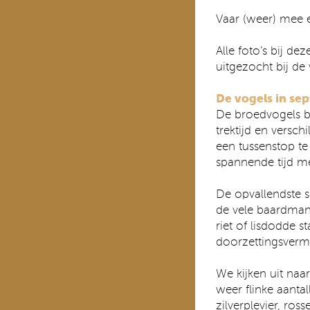
Vaar (weer) mee e
Alle foto’s bij d
uitgezocht bij de
De vogels in se
De broedvogels be
trektijd en versc
een tussenstop t
spannende tijd m
De opvallendste 
de vele baardmann
riet of lisdodde s
doorzettingsver
We kijken uit naar
weer flinke aanta
zilverplevier, ros