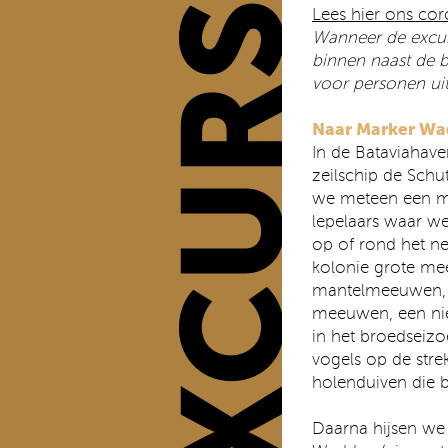
Lees hier ons co
Wanneer de excurs
binnen naast de ba
voor personen ui
Naar Marker W
In de Bataviahave
zeilschip de Schut
we meteen een m
lepelaars waar we
op of rond het n
kolonie grote me
mantelmeeuwen, 
meeuwen, een nie
in het broedseiz
vogels op de stre
holenduiven die b
Daarna hijsen we 