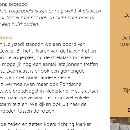
rona protocol
ie volgeboekt is zijn er nog wel 1-4 plaatsen
Ze
r (gelijk met het dek en zicht naar buiten)
t één huishouden.
adden
De 
n (Lelystad) stappen we aan boord van
stat
tevaer. Bij het uitvaren van de haven treffen
ooie vogelplek, op de strekdam broeden
 mogelijk nog een aantal late jongen treffen
est. Daarnaast is er ook een gemengde
euwen met onder andere kleine
zilvermeeuwen maar ook Pontische
Tij
uwe broedvogel in Nederland. Het is al laat
oen maar we verwachten nog wel enkele
kdam te zien. We kijken ook uit naar de
roeden tussen de rotsen.
de zeilen en zetten koers richting Marker