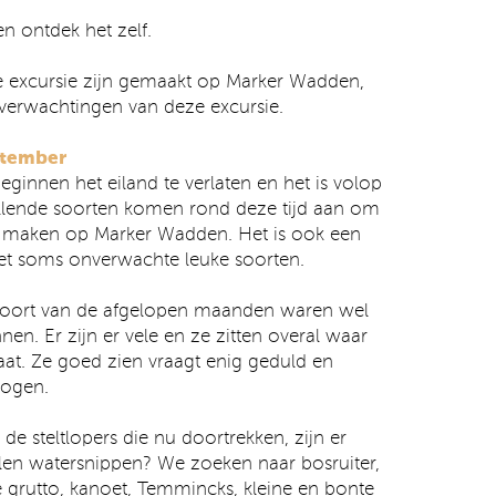
n ontdek het zelf.
eze excursie zijn gemaakt op Marker Wadden,
 verwachtingen van deze excursie.
ptember
ginnen het eiland te verlaten en het is volop
hillende soorten komen rond deze tijd aan om
e maken op Marker Wadden. Het is ook een
et soms onverwachte leuke soorten.
soort van de afgelopen maanden waren wel
en. Er zijn er vele en ze zitten overal waar
taat. Ze goed zien vraagt enig geduld en
mogen.
 de steltlopers die nu doortrekken, zijn er
llen watersnippen? We zoeken naar bosruiter,
se grutto, kanoet, Temmincks, kleine en bonte