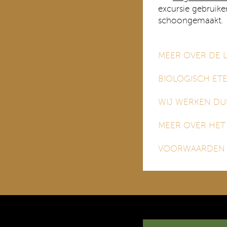
excursie gebruike
schoongemaakt.
MEER OVER DE L
BIOLOGISCH ET
WIJ WERKEN D
MEER OVER HET
VOORWAARDEN