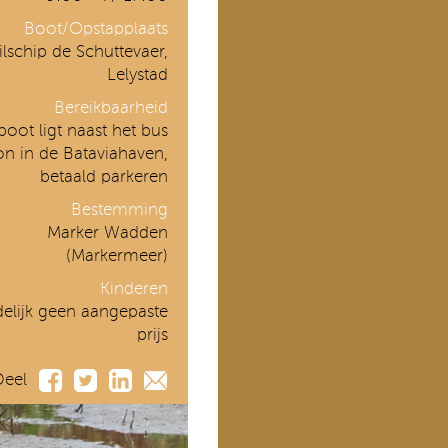
Boot/Opstapplaats
ilschip de Schuttevaer,
Lelystad
Bereikbaarheid
boot ligt naast het bus
ion in de Bataviahaven,
betaald parkeren
Bestemming
Marker Wadden
(Markermeer)
Kinderen
delijk geen aangepaste
prijs
Deel