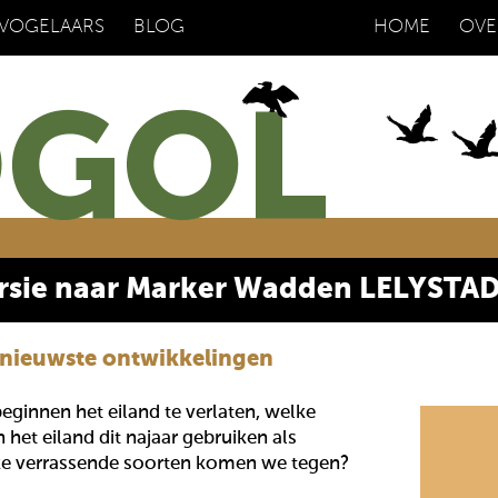
 VOGELAARS
BLOG
HOME
OVE
rsie naar Marker Wadden LELYSTA
e nieuwste ontwikkelingen
ginnen het eiland te verlaten, welke
het eiland dit najaar gebruiken als
e verrassende soorten komen we tegen?