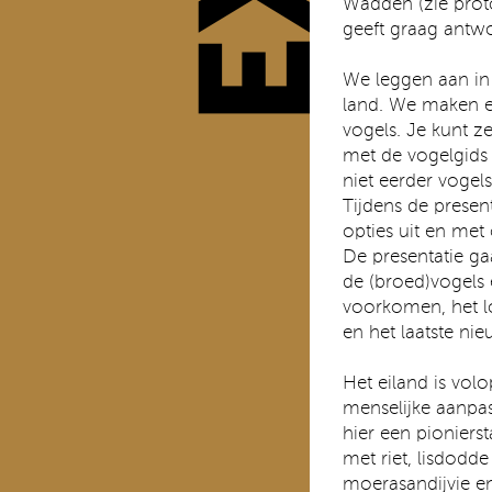
Wadden (zie proto
geeft graag antw
We leggen aan in
land. We maken e
vogels. Je kunt 
met de vogelgids 
niet eerder vogel
Tijdens de presen
opties uit en met
De presentatie ga
de (broed)vogels 
voorkomen, het 
en het laatste nie
Het eiland is vol
menselijke aanpa
hier een pioniers
met riet, lisdodd
moerasandijvie en