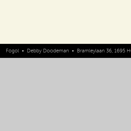
Fogol
•
Debby Doodeman
•
Bramleylaan 36, 1695 H