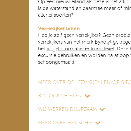
Op een nieuw eiland als deze is het altijd
is de waterstand en daarmee meer of mind
allerlei soorten?
Verrekijker lenen
Heb je zelf geen verrekijker? Geen prob
verrekijkers van het merk Bynolyt gekreg
het
Vogelinformatiecentrum Texel
. Deze 
excursie gebruiken en worden na afloop v
schoongemaakt.
MEER OVER DE LEZING(EN) EN/OF GIDS
BIOLOGISCH ETEN
WIJ WERKEN DUURZAAM
MEER OVER HET SCHIP