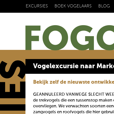
EXCURSIES
BOEK VOGELAARS
BLOG
Vogelexcursie naar Mar
Bekijk zelf de nieuwste ontwikk
GEANNULEERD VANWEGE SLECHT WEER 
de trekvogels die een tussenstop maken o
overvliegen. We verwachten soorten eend
zangvogels en roofvogels die hier gebru