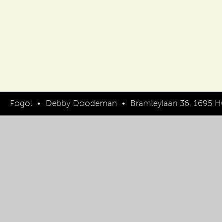
Fogol
•
Debby Doodeman
•
Bramleylaan 36, 1695 H