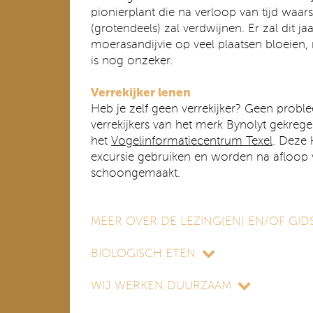
pionierplant die na verloop van tijd waars
(grotendeels) zal verdwijnen. Er zal dit ja
moerasandijvie op veel plaatsen bloeien
is nog onzeker.
Verrekijker lenen
Heb je zelf geen verrekijker? Geen prob
verrekijkers van het merk Bynolyt gekreg
het
Vogelinformatiecentrum Texel
. Deze 
excursie gebruiken en worden na afloop v
schoongemaakt.
MEER OVER DE LEZING(EN) EN/OF GIDS
BIOLOGISCH ETEN
WIJ WERKEN DUURZAAM