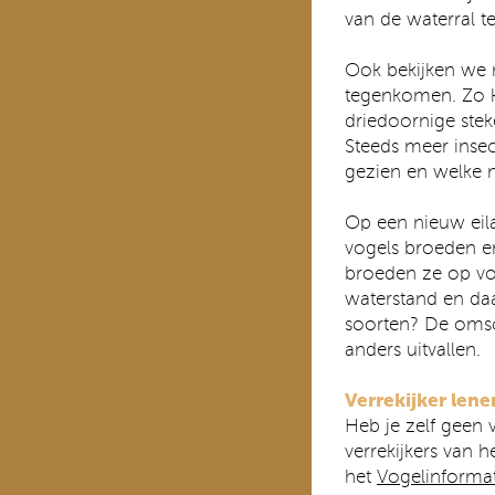
van de waterral t
Ook bekijken we 
tegenkomen. Zo k
driedoornige ste
Steeds meer insec
gezien en welke 
Op een nieuw eilan
vogels broeden er 
broeden ze op vo
waterstand en daa
soorten? De omsch
anders uitvallen.
Verrekijker lene
Heb je zelf geen
verrekijkers van 
het
Vogelinforma