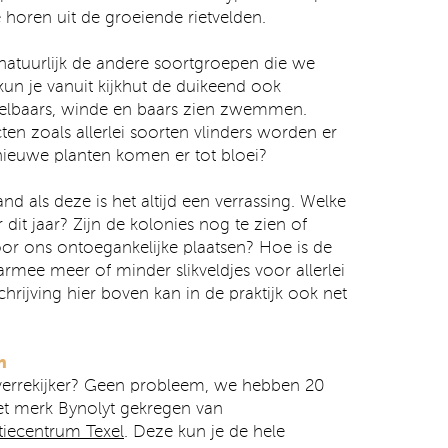
e horen uit de groeiende rietvelden.
natuurlijk de andere soortgroepen die we
un je vanuit kijkhut de duikeend ook
kelbaars, winde en baars zien zwemmen.
ten zoals allerlei soorten vlinders worden er
nieuwe planten komen er tot bloei?
d als deze is het altijd een verrassing. Welke
dit jaar? Zijn de kolonies nog te zien of
or ons ontoegankelijke plaatsen? Hoe is de
rmee meer of minder slikveldjes voor allerlei
rijving hier boven kan in de praktijk ook net
n
 verrekijker? Geen probleem, we hebben 20
het merk Bynolyt gekregen van
tiecentrum Texel
. Deze kun je de hele