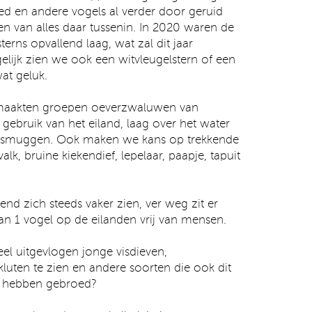
d en andere vogels al verder door geruid
en van alles daar tussenin. In 2020 waren de
terns opvallend laag, wat zal dit jaar
lijk zien we ook een witvleugelstern of een
at geluk.
 maakten groepen oeverzwaluwen van
gebruik van het eiland, laag over het water
nsmuggen. Ook maken we kans op trekkende
valk, bruine kiekendief, lepelaar, paapje, tapuit
end zich steeds vaker zien, ver weg zit er
n 1 vogel op de eilanden vrij van mensen.
l uitgevlogen jonge visdieven,
uten te zien en andere soorten die ook dit
nd hebben gebroed?