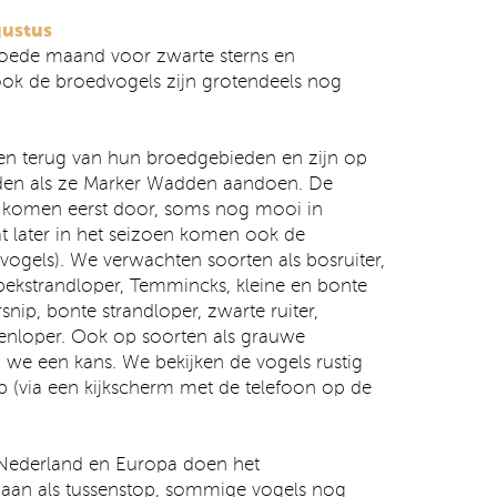
gustus
goede maand voor zwarte sterns en
 ook de broedvogels zijn grotendeels nog
ren terug van hun broedgebieden en zijn op
den als ze Marker Wadden aandoen. De
 komen eerst door, soms nog mooi in
t later in het seizoen komen ook de
 vogels). We verwachten soorten als bosruiter,
kstrandloper, Temmincks, kleine en bonte
snip, bonte strandloper, zwarte ruiter,
eenloper. Ook op soorten als grauwe
we een kans. We bekijken de vogels rustig
 (via een kijkscherm met de telefoon op de
t Nederland en Europa doen het
 aan als tussenstop, sommige vogels nog