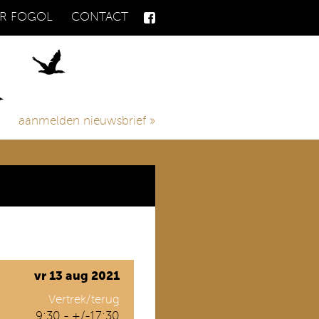
R FOGOL
CONTACT
aanmelden nieuwsbrief
»
vr 13 aug 2021
Vertrek/terug
9:30 - +/-17:30