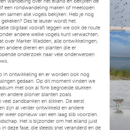
en wandeling over het eiland en bekijken de
zelf een rondwandeling maken of meelopen
en samen alle vogels bekijken. Heb je nog
s gekeken? Des te leuker wordt het.
tatie (digitaal vooraf) leggen we ook de route
 onder andere welke vogels kunt verwachten.
at over Marker Wadden, alle ontwikkelingen,
en andere dieren en planten die er
lopende onderzoek naar vele onderwerpen
uws.
op in ontwikkeling en er worden ook nog
ssingen gedaan. Op dit moment vinden we
tadium met ook al flink begroeide stukken
e en andere pionier planten zoals
 veel zandbanken en slikken. De eerst
n zijn al verder ontwikkeld en andere
der weer opnieuw van een laag slib voorzien.
dschap. Het is bijzonder om het eiland juist
 in deze fase, die steeds snel veranderd en de