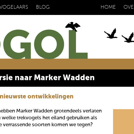
 VOGELAARS
BLOG
HOME
OVE
rsie naar Marker Wadden
e nieuwste ontwikkelingen
ebben Marker Wadden grotendeels verlaten
 welke trekvogels het eiland gebruiken als
e verrassende soorten komen we tegen?