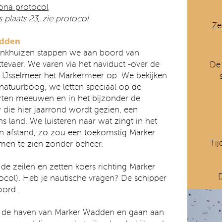
rona protocol
s plaats 23, zie protocol.
Ze
adden
Enkhuizen stappen we aan boord van
ttevaer. We varen via het naviduct -over de
De 
 IJsselmeer het Markermeer op. We bekijken
natuurboog, we letten speciaal op de
orten meeuwen en in het bijzonder de
die hier jaarrond wordt gezien, een
 land. We luisteren naar wat zingt in het
n afstand, zo zou een toekomstig Marker
Tij
men te zien zonder beheer.
de zeilen en zetten koers richting Marker
col). Heb je nautische vragen? De schipper
oord.
 de haven van Marker Wadden en gaan aan