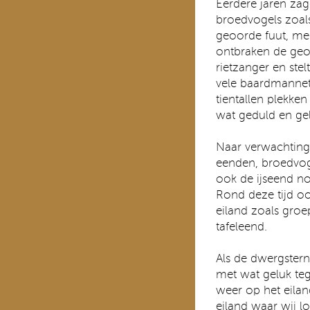
Eerdere jaren zag
broedvogels zoals 
geoorde fuut, mee
ontbraken de ge
rietzanger en stel
vele baardmannet
tientallen plekken
wat geduld en gel
Naar verwachting 
eenden, broedvoge
ook de ijseend n
Rond deze tijd o
eiland zoals groe
tafeleend.
Als de dwergste
met wat geluk te
weer op het eila
eiland waar wij 