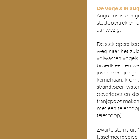
De vogels in au
Augustus is een 
steltlopertrek en
aanwezig.
De steltlopers ke
weg naar het zui
volwassen vogels
broedkleed en wa
juvenielen (jonge
kemphaan, krombe
strandloper, water
oeverloper en st
franjepoot maken 
met een telescoop
telescoop).
Zwarte sterns ui
IJsselmeergebied