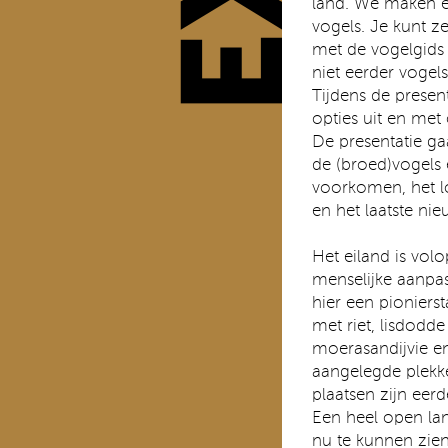
land. We maken e
vogels. Je kunt 
met de vogelgids 
niet eerder vogel
Tijdens de presen
opties uit en met
De presentatie ga
de (broed)vogels 
voorkomen, het 
en het laatste nie
Het eiland is vol
menselijke aanpa
hier een pioniers
met riet, lisdodd
moerasandijvie en
aangelegde plekke
plaatsen zijn eer
Een heel open lan
nu te kunnen zien