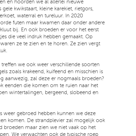
en en hoorden we al allerlei nieuwe
gele kwikstaart, kleine karekiet, rietgors,
rkoet, waterral en tureluur. In 2020
oorde futen maar kwamen daar onder andere
tkluut bij. En ook broeden er voor het eerst
jes die veel indruk hebben gemaakt. Op
 waren ze te zien en te horen. Ze zien vergt
uk.
treffen we ook weer verschillende soorten
ls zoals krakeend, kuifeend en misschien is
og aanwezig, zal deze er nogmaals broeden?
ok eenden die komen om te ruien naar het
pen wintertalingen, bergeend, slobeend en
rns weer gebroed hebben kunnen we deze
gen komen. De strandplevier zal mogelijk ook
nd broeden maar zien we niet vaak op het
lopen. We verwachten ook de typische roep