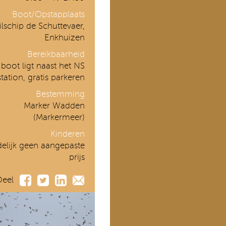
Boot/Opstapplaats
ilschip de Schuttevaer,
Enkhuizen
Bereikbaarheid
boot ligt naast het NS
station, gratis parkeren
Bestemming
Marker Wadden
(Markermeer)
Kinderen
delijk geen aangepaste
prijs
Deel