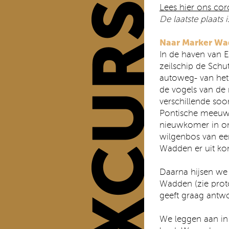
Lees hier ons co
De laatste plaats i
Naar Marker W
In de haven van 
zeilschip de Schu
autoweg- van het
de vogels van de 
verschillende so
Pontische meeuw 
nieuwkomer in ons
wilgenbos van ee
Wadden er uit ko
Daarna hijsen we 
Wadden (zie proto
geeft graag antw
We leggen aan in