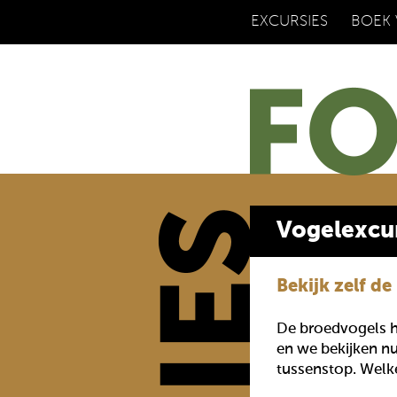
EXCURSIES
BOEK
Vogelexcu
Bekijk zelf d
De broedvogels h
en we bekijken nu
tussenstop. Welk