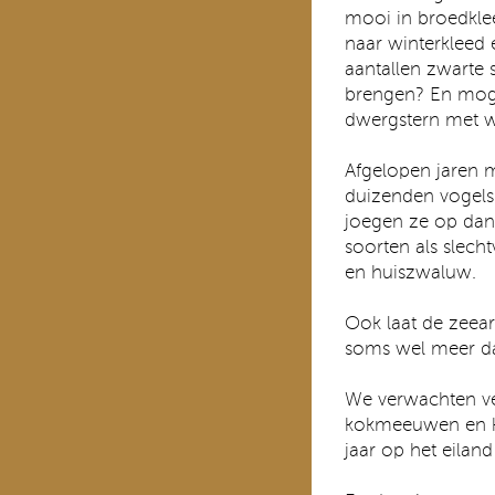
mooi in broedklee
naar winterkleed 
aantallen zwarte s
brengen? En moge
dwergstern met w
Afgelopen jaren
duizenden vogels 
joegen ze op da
soorten als slecht
en huiszwaluw.
Ook laat de zeear
soms wel meer da
We verwachten vee
kokmeeuwen en kl
jaar op het eila