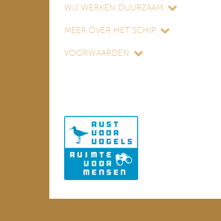
WIJ WERKEN DUURZAAM
MEER OVER HET SCHIP
VOORWAARDEN