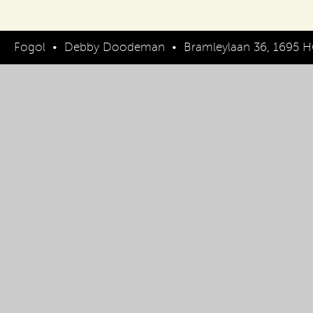
Fogol
•
Debby Doodeman
•
Bramleylaan 36, 1695 H